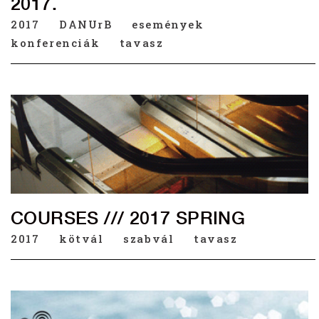
2017.
2017
DANUrB
események
konferenciák
tavasz
COURSES /// 2017 SPRING
2017
kötvál
szabvál
tavasz