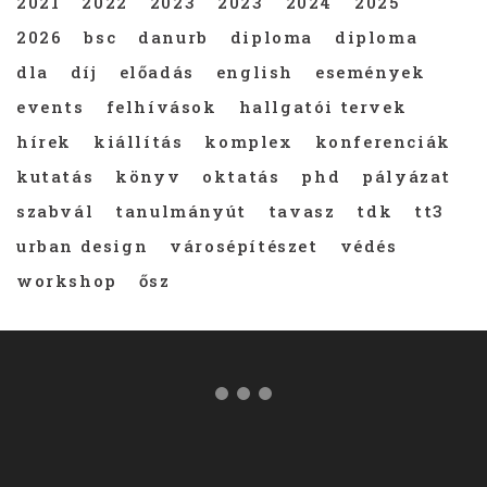
2021
2022
2023
2023
2024
2025
2026
bsc
danurb
diploma
diploma
dla
díj
előadás
english
események
events
felhívások
hallgatói tervek
hírek
kiállítás
komplex
konferenciák
kutatás
könyv
oktatás
phd
pályázat
szabvál
tanulmányút
tavasz
tdk
tt3
urban design
városépítészet
védés
workshop
ősz