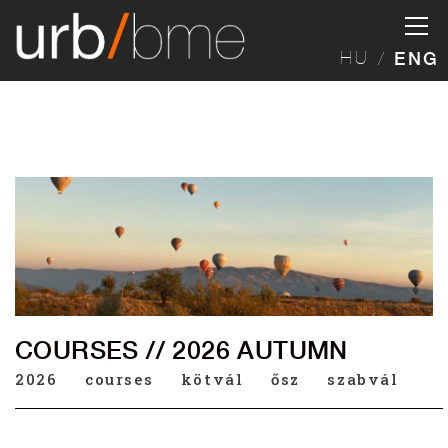
HU
ENG
COURSES // 2026 AUTUMN
2026
courses
kötvál
ősz
szabvál