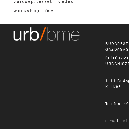
városépítészet
védés
workshop
ősz
BUDAPEST
GAZDASÁG
ÉPÍTÉSZMÉ
URBANISZ
1111 Budap
K. II/93
Telefon: 4
e-mail: in