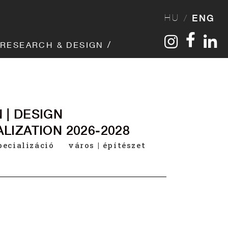
HU
ENG
RESEARCH & DESIGN
 | DESIGN
LIZATION 2026-2028
pecializáció
város | építészet