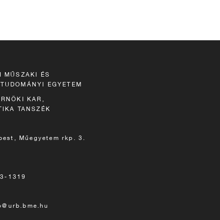
I MŰSZAKI ÉS
TUDOMÁNYI EGYETEM
RNÖKI KAR,
TIKA TANSZÉK
est, Műegyetem rkp. 3.
63-1319
fo@urb.bme.hu