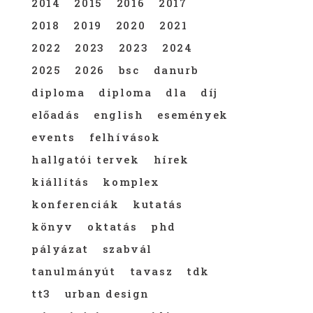
2014
2015
2016
2017
2018
2019
2020
2021
2022
2023
2023
2024
2025
2026
bsc
danurb
diploma
diploma
dla
díj
előadás
english
események
events
felhívások
hallgatói tervek
hírek
kiállítás
komplex
konferenciák
kutatás
könyv
oktatás
phd
pályázat
szabvál
tanulmányút
tavasz
tdk
tt3
urban design