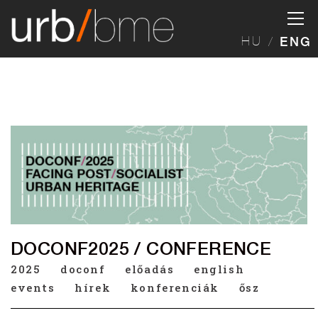
HU
ENG
DOCONF2025 / CONFERENCE
2025
doconf
előadás
english
events
hírek
konferenciák
ősz