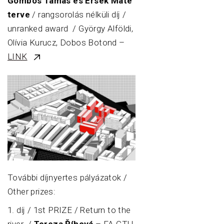
Gombos Tamás és Érsek Máté
terve
/ rangsorolás nélküli díj /
unranked award / György Alföldi,
Olívia Kurucz, Dobos Botond –
LINK
További díjnyertes pályázatok /
Other prizes:
1. díj / 1st PRIZE / Return to the