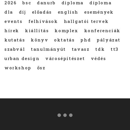
2026
bsc
danurb
diploma
diploma
dla
díj
előadás
english
események
events
felhívások
hallgatói tervek
hírek
kiállítás
komplex
konferenciák
kutatás
könyv
oktatás
phd
pályázat
szabvál
tanulmányút
tavasz
tdk
tt3
urban design
városépítészet
védés
workshop
ősz